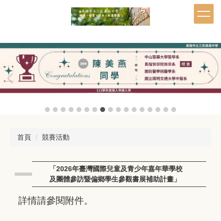
跳
到
主
要
內
容
區
首頁
競賽活動
「2026年臺灣國際兒童及青少年嘉年華學校
及團體參訪暨偏鄉學生參觀書展補助計畫」
詳情請參閱附件。