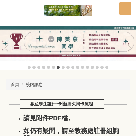
跳
到
主
要
內
容
區
首頁
校內訊息
數位學生證(一卡通)掛失補卡流程
請見附件PDF檔。
如仍有疑問，請至教務處註冊組詢