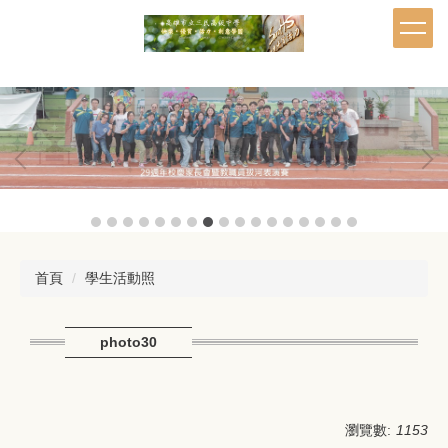
跳
到
主
要
內
容
區
首頁
學生活動照
photo30
瀏覽數:
1153