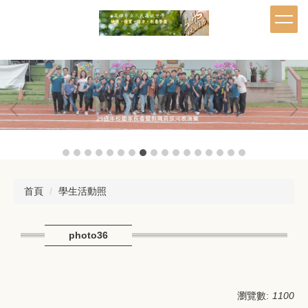
跳
到
主
要
內
容
區
首頁
學生活動照
photo36
瀏覽數:
1100