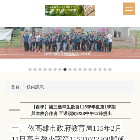
跳
到
主
要
內
容
區
首頁
校內訊息
【自學】國三應畢生欲自115學年度第1學期
與本校合作者 至遲須於8/28中午12時提出
一、 依高雄市政府教育局115年2月
11日高市教小字第11531022300號函