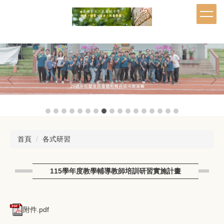
跳
到
主
要
內
容
區
首頁
各式研習
115學年度教學輔導教師培訓研習實施計畫
附件.pdf