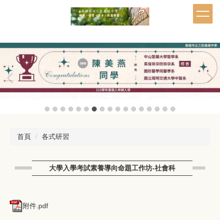
跳
到
主
要
內
容
區
首頁
各式研習
大學入學考試素養導向命題工作坊-社會科
附件.pdf