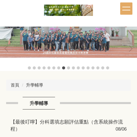
跳
到
主
要
內
容
區
首頁
升學輔導
升學輔導
【最後叮嚀】分科選填志願評估重點（含系統操作流
程）
08/06