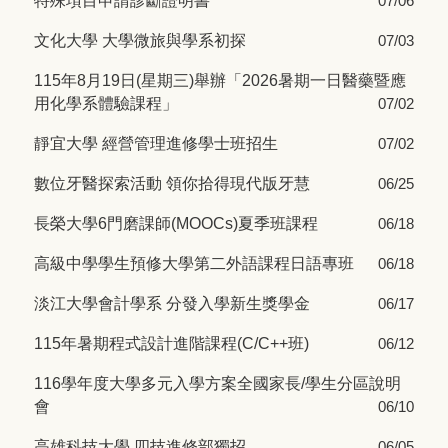
特殊項目申請診斷證明書
07/06
文化大學 大學微旅與學系初探
07/03
115年8月19日(星期三)舉辦「2026暑期一日醫藥暨應
用化學系體驗課程」
07/02
靜宜大學 經營管理進修學士班招生
07/02
數位牙醫探索活動 領你拾得現代版牙慧
06/25
長榮大學6門磨課師(MOOCs)夏季班課程
06/18
高級中學學生預修大學第二外語課程日語專班
06/18
淡江大學會計學系 分發入學新生獎學金
06/17
115年暑期程式設計進階課程(C/C++班)
06/12
116學年度大學多元入學方案全國家長/學生分區說明
會
06/10
高雄科技大學 四技進修部獨招
06/05