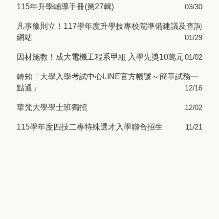
115年升學輔導手冊(第27輯)
03/30
凡事豫則立！117學年度升學技專校院準備建議及查詢
網站
01/29
因材施教！成大電機工程系甲組 入學先獎10萬元
01/02
轉知「大學入學考試中心LINE官方帳號～簡章試務一
點通」
12/16
華梵大學學士班獨招
12/02
115學年度四技二專特殊選才入學聯合招生
11/21
轉知特殊選才及申請入學管道提供資安外加名額
10/01
轉知115學年度四技二專招生重要日程
09/16
「參加國際數理學科奧林匹亞競賽及國際科學展覽成
績優良學生升學優待辦法」第7條修正
09/02
實踐大學法學院開設「法律學分班」
05/08