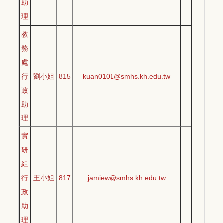
助
理
教
務
處
行
劉小姐
815
kuan0101@smhs.kh.edu.tw
政
助
理
實
研
組
行
王小姐
817
jamiew@smhs.kh.edu.tw
政
助
理