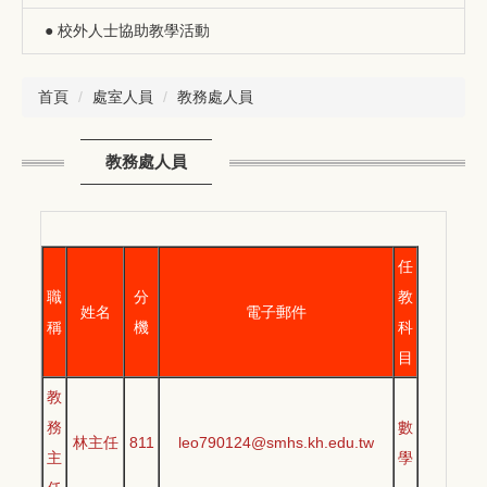
● 校外人士協助教學活動
首頁
處室人員
教務處人員
教務處人員
任
職
分
教
姓名
電子郵件
稱
機
科
目
教
務
數
林主任
811
leo790124@smhs.kh.edu.tw
主
學