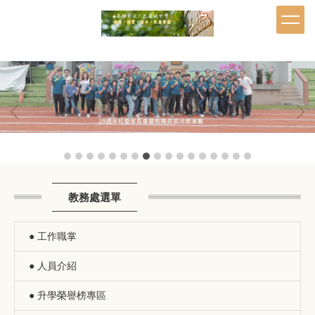
跳
到
主
要
內
容
區
教務處選單
● 工作職掌
● 人員介紹
● 升學榮譽榜專區