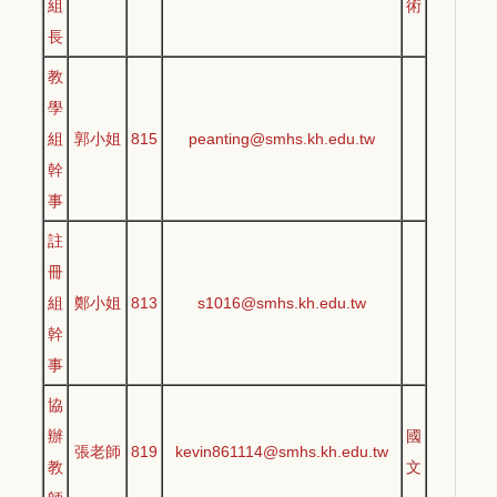
組
術
長
教
學
組
郭小姐
815
peanting@smhs.kh.edu.tw
幹
事
註
冊
組
鄭小姐
813
s1016@smhs.kh.edu.tw
幹
事
協
辦
國
張老師
819
kevin861114@smhs.kh.edu.tw
教
文