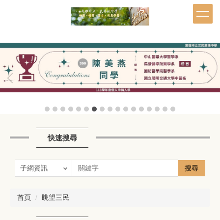
跳
到
主
要
內
容
區
快速搜尋
搜尋
首頁
眺望三民